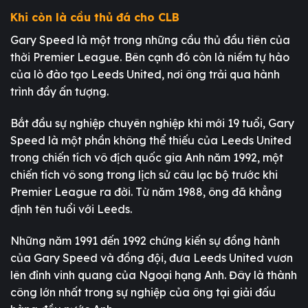
Khi còn là cầu thủ đá cho CLB
Gary Speed là một trong những cầu thủ đầu tiên của
thời Premier League. Bên cạnh đó còn là niềm tự hào
của lò đào tạo Leeds United, nơi ông trải qua hành
trình đầy ấn tượng.
Bắt đầu sự nghiệp chuyên nghiệp khi mới 19 tuổi, Gary
Speed là một phần không thể thiếu của Leeds United
trong chiến tích vô địch quốc gia Anh năm 1992, một
chiến tích vô song trong lịch sử câu lạc bộ trước khi
Premier League ra đời. Từ năm 1988, ông đã khẳng
định tên tuổi với Leeds.
Những năm 1991 đến 1992 chứng kiến sự đồng hành
của Gary Speed và đồng đội, đưa Leeds United vươn
lên đỉnh vinh quang của Ngoại hạng Anh. Đây là thành
công lớn nhất trong sự nghiệp của ông tại giải đấu