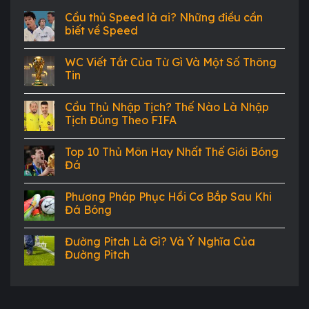
Cầu thủ Speed là ai? Những điều cần
biết về Speed
WC Viết Tắt Của Từ Gì Và Một Số Thông
Tin
Cầu Thủ Nhập Tịch? Thế Nào Là Nhập
Tịch Đúng Theo FIFA
Top 10 Thủ Môn Hay Nhất Thế Giới Bóng
Đá
Phương Pháp Phục Hồi Cơ Bắp Sau Khi
Đá Bóng
Đường Pitch Là Gì? Và Ý Nghĩa Của
Đường Pitch