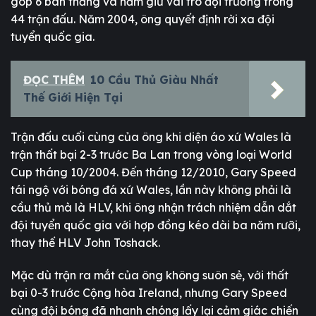
góp 6 bàn thắng và nắm giữ vai trò đội trưởng trong
44 trận đấu. Năm 2004, ông quyết định rời xa đội
tuyển quốc gia.
ĐỌC THÊM
10 Cầu Thủ Giàu Nhất
Thế Giới Hiện Tại
Trận đấu cuối cùng của ông khi diện áo xứ Wales là
trận thất bại 2-3 trước Ba Lan trong vòng loại World
Cup tháng 10/2004. Đến tháng 12/2010, Gary Speed
tái ngộ với bóng đá xứ Wales, lần này không phải là
cầu thủ mà là HLV, khi ông nhận trách nhiệm dẫn dắt
đội tuyển quốc gia với hợp đồng kéo dài ba năm rưỡi,
thay thế HLV John Toshack.
Mặc dù trận ra mắt của ông không suôn sẻ, với thất
bại 0-3 trước Cộng hòa Ireland, nhưng Gary Speed
cùng đội bóng đã nhanh chóng lấy lại cảm giác chiến