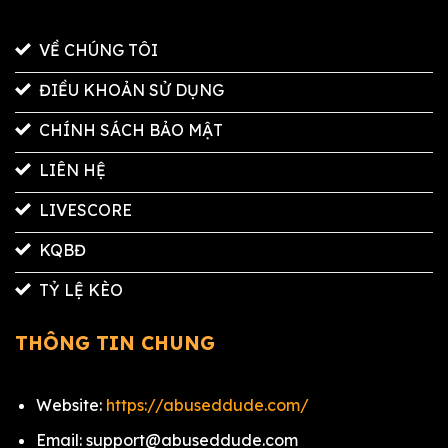
VỀ CHÚNG TÔI
ĐIỀU KHOẢN SỬ DỤNG
CHÍNH SÁCH BẢO MẬT
LIÊN HỆ
LIVESCORE
KQBĐ
TỶ LỆ KÈO
THÔNG TIN CHUNG
Website:
https://abuseddude.com/
Email:
support@abuseddude.com