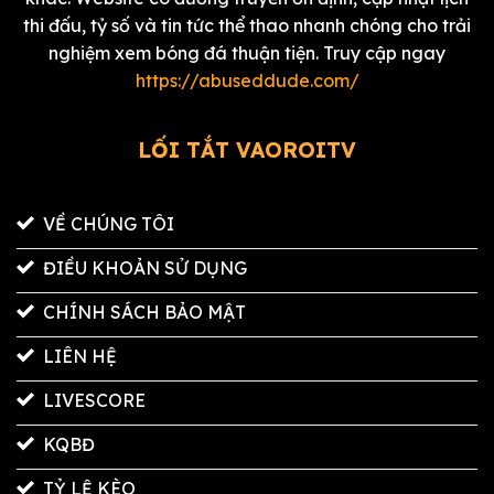
thi đấu, tỷ số và tin tức thể thao nhanh chóng cho trải
nghiệm xem bóng đá thuận tiện. Truy cập ngay
https://abuseddude.com/
LỐI TẮT VAOROITV
VỀ CHÚNG TÔI
ĐIỀU KHOẢN SỬ DỤNG
CHÍNH SÁCH BẢO MẬT
LIÊN HỆ
LIVESCORE
KQBĐ
TỶ LỆ KÈO