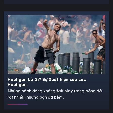
Hooligan Là Gì? Sự Xuất hiện của các
Hooligan
Những hành động không fair play trong bóng đá
rất nhiều, nhưng bạn đã biết...