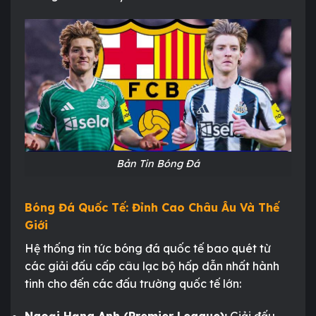
Bản Tin Bóng Đá
Bóng Đá Quốc Tế: Đỉnh Cao Châu Âu Và Thế
Giới
Hệ thống tin tức bóng đá quốc tế bao quét từ
các giải đấu cấp câu lạc bộ hấp dẫn nhất hành
tinh cho đến các đấu trường quốc tế lớn:
Ngoại Hạng Anh (Premier League):
Giải đấu