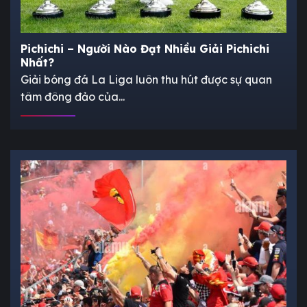
Pichichi – Người Nào Đạt Nhiều Giải Pichichi
Nhất?
Giải bóng đá La Liga luôn thu hút được sự quan
tâm đông đảo của...