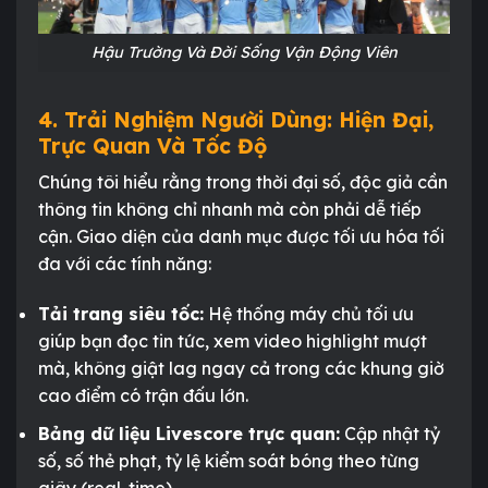
Hậu Trường Và Đời Sống Vận Động Viên
4. Trải Nghiệm Người Dùng: Hiện Đại,
Trực Quan Và Tốc Độ
Chúng tôi hiểu rằng trong thời đại số, độc giả cần
thông tin không chỉ nhanh mà còn phải dễ tiếp
cận. Giao diện của danh mục được tối ưu hóa tối
đa với các tính năng:
Tải trang siêu tốc:
Hệ thống máy chủ tối ưu
giúp bạn đọc tin tức, xem video highlight mượt
mà, không giật lag ngay cả trong các khung giờ
cao điểm có trận đấu lớn.
Bảng dữ liệu Livescore trực quan:
Cập nhật tỷ
số, số thẻ phạt, tỷ lệ kiểm soát bóng theo từng
giây (real-time).