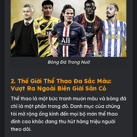
Bóng Đá Trong Nướ
2. Thế Giới Thể Thao Đa Sắc Màu:
Vượt Ra Ngoài Biên Giới Sân Cỏ
Thể thao là một bức tranh muôn màu và bóng đá
chỉ là một phần trong đó. Danh mục của chúng
tôi mở rộng ống kính đến mọi bộ môn thể thao
đỉnh cao khác đang thu hút hàng triệu người
theo dõi.