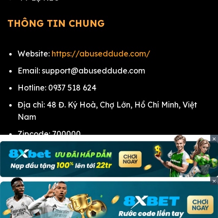
THÔNG TIN CHUNG
Website:
https://abuseddude.com/
Email:
support@abuseddude.com
Hotline: 0937 518 624
Địa chỉ: 48 Đ. Ký Hoà, Chợ Lớn, Hồ Chí Minh, Việt
Nam
Zipcode: 700000
×
Hashtags: #vaoroitv#tructiepbongda
#trang_vebo #lichthidau #bangxephang
#livescore #tisobongda #soikeobongda #vaoroi
×
#vaoroi_tv