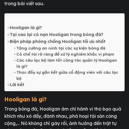
trong bài viết sau.
Mục Lục
Hooligan là gì?
Tại sao lại có nạn Hooligan trong bóng đá?
Biện pháp phòng chống Hooligan tối ưu nhất
Tăng cường an ninh tại các sự kiện bóng đá
Có chế tài rõ ràng để xử lý nghiêm khắc vi phạm
Các câu lạc bộ làm tốt công tác quản lý Hooligan
là gì?
Thúc đẩy sự gắn kết giữa cổ động viên với câu lạc
bộ
Lời kết
Hooligan là gì?
Trong bóng đá, Hooligan ám chỉ hành vi thô bạo quá
khích như xô đẩy, đánh nhau, phá hoại tài sản công
cộng,… Nó không chỉ gây rối, ảnh hưởng đến trật tự