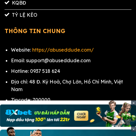
KQBĐ
TỶ LỆ KÈO
THÔNG TIN CHUNG
Website:
https://abuseddude.com/
Email:
support@abuseddude.com
Hotline: 0937 518 624
Địa chỉ: 48 Đ. Ký Hoà, Chợ Lớn, Hồ Chí Minh, Việt
Nam
Zipcode: 700000
×
Hashtags: #vaoroitv#tructiepbongda
#trang_vebo #lichthidau #bangxephang
#livescore #tisobongda #soikeobongda #vaoroi
×
#vaoroi_tv