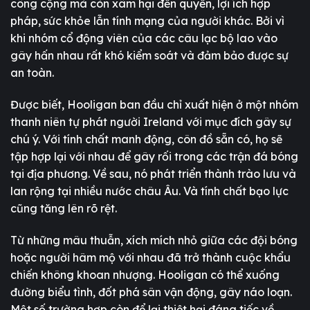
công cộng mà còn xâm hại đến quyền, lợi ích hợp
pháp, sức khỏe lẫn tính mạng của người khác. Bởi vì
khi nhóm cổ động viên của các câu lạc bộ lao vào
gây hấn nhau rất khó kiểm soát và đảm bảo được sự
an toàn.
Được biết, Hooligan ban đầu chỉ xuất hiện ở một nhóm
thanh niên tự phát người Ireland với mục đích gây sự
chú ý. Với tính chất manh động, côn đồ sẵn có, họ sẽ
tập hợp lại với nhau để gây rối trong các trận đá bóng
tại địa phương. Về sau, nó phát triển thành trào lưu và
lan rộng tại nhiều nước châu Âu. Và tính chất bạo lực
cũng tăng lên rõ rệt.
Từ những mâu thuẫn, xích mích nhỏ giữa các đội bóng
hoặc người hâm mộ với nhau đã trở thành cuộc khẩu
chiến không khoan nhượng. Hooligan có thể xuống
đường biểu tình, đốt phá sân vận động, gây náo loạn.
Một số trường hợp còn để lại thiệt hại đáng tiếc về