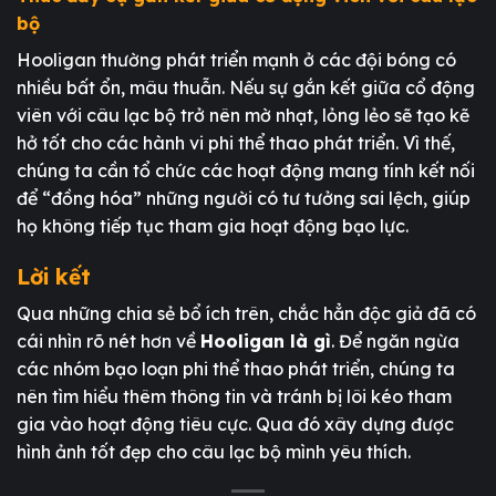
bộ
Hooligan thường phát triển mạnh ở các đội bóng có
nhiều bất ổn, mâu thuẫn. Nếu sự gắn kết giữa cổ động
viên với câu lạc bộ trở nên mờ nhạt, lỏng lẻo sẽ tạo kẽ
hở tốt cho các hành vi phi thể thao phát triển. Vì thế,
chúng ta cần tổ chức các hoạt động mang tính kết nối
để “đồng hóa” những người có tư tưởng sai lệch, giúp
họ không tiếp tục tham gia hoạt động bạo lực.
Lời kết
Qua những chia sẻ bổ ích trên, chắc hẳn độc giả đã có
cái nhìn rõ nét hơn về
Hooligan là gì
. Để ngăn ngừa
các nhóm bạo loạn phi thể thao phát triển, chúng ta
nên tìm hiểu thêm thông tin và tránh bị lôi kéo tham
gia vào hoạt động tiêu cực. Qua đó xây dựng được
hình ảnh tốt đẹp cho câu lạc bộ mình yêu thích.