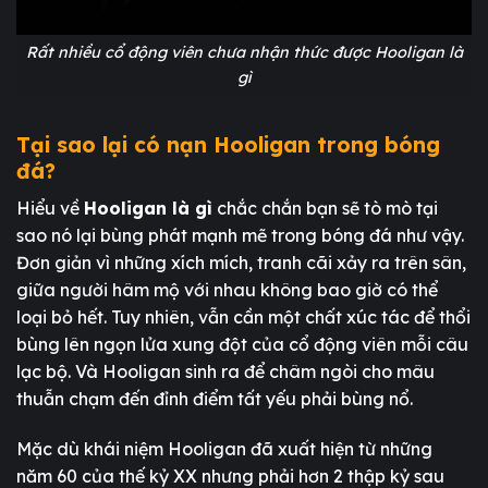
Rất nhiều cổ động viên chưa nhận thức được Hooligan là
gì
Tại sao lại có nạn Hooligan trong bóng
đá?
Hiểu về
Hooligan là gì
chắc chắn bạn sẽ tò mò tại
sao nó lại bùng phát mạnh mẽ trong bóng đá như vậy.
Đơn giản vì những xích mích, tranh cãi xảy ra trên sân,
giữa người hâm mộ với nhau không bao giờ có thể
loại bỏ hết. Tuy nhiên, vẫn cần một chất xúc tác để thổi
bùng lên ngọn lửa xung đột của cổ động viên mỗi câu
lạc bộ. Và Hooligan sinh ra để châm ngòi cho mâu
thuẫn chạm đến đỉnh điểm tất yếu phải bùng nổ.
Mặc dù khái niệm Hooligan đã xuất hiện từ những
năm 60 của thế kỷ XX nhưng phải hơn 2 thập kỷ sau