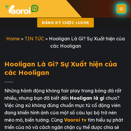
Skip
to
content
ĐĂNG KÝ CƯỢC +100K
Home
»
TIN TỨC
»
Hooligan Là Gì? Sự Xuất hiện của
các Hooligan
Hooligan Là Gì? Sự Xuất hiện của
các Hooligan
Những hành động không fair play trong bóng đá rất
nhiều, nhưng bạn đã biết đến
Hooligan là gì
chưa?
Việc ứng xử không đúng chuẩn mực từ cổ động viên
đang khiến hình ảnh của một số câu lạc bộ trở nên
méo mó, biến tướng. Cùng
Vaoroi tv
tìm hiểu sự phát
triển của nó và cách ngăn chặn cụ thể được chia sẻ