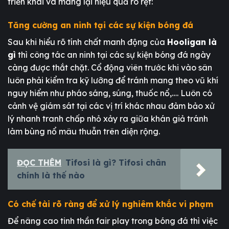
triển khai và mang lại hiệu quả rõ rệt:
Tăng cường an ninh tại các sự kiện bóng đá
Sau khi hiểu rõ tính chất manh động của
Hooligan là
gì
thì công tác an ninh tại các sự kiện bóng đá ngày
càng được thắt chặt. Cổ động viên trước khi vào sân
luôn phải kiểm tra kỹ lưỡng để tránh mang theo vũ khí
nguy hiểm như pháo sáng, súng, thuốc nổ,…. Luôn có
cảnh vệ giám sát tại các vị trí khác nhau đảm bảo xử
lý nhanh tranh chấp nhỏ xảy ra giữa khán giả tránh
làm bùng nổ mâu thuẫn trên diện rộng.
ĐỌC THÊM
Tifosi là gì? Tifosi chân
chính là thế nào
Có chế tài rõ ràng để xử lý nghiêm khắc vi phạm
Để nâng cao tinh thần fair play trong bóng đá thì việc