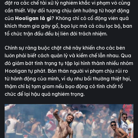
đặt ra các chế tài xử lý nghiêm khắc vi phạm vô cùng
cần thiết. Vậy đối tượng chịu ảnh hưởng từ hoạt động
của
Hooligan là gì
? Không chỉ có cổ động viên quá
khích tham gia gây gổ, bạo lực mà cả câu lạc bộ, ban
tổ chức trận đấu đều bị liên đới trách nhiệm.
Chính sự ràng buộc chặt chẽ này khiến cho các bên
luôn phải biết cách quản lý và kiềm chế lẫn nhau. Qua
đó giảm bớt tình trạng tụ tập lại hình thành nhiều nhóm
Hooligan tự phát. Bản thân người vi phạm chịu rủi ro
từ hành động của mình, ví dụ như bồi thường thiệt hại,
thậm chí bị tạm giam nếu bạo động có tính chất tổ
chức để lại hậu quả nghiêm trọng.